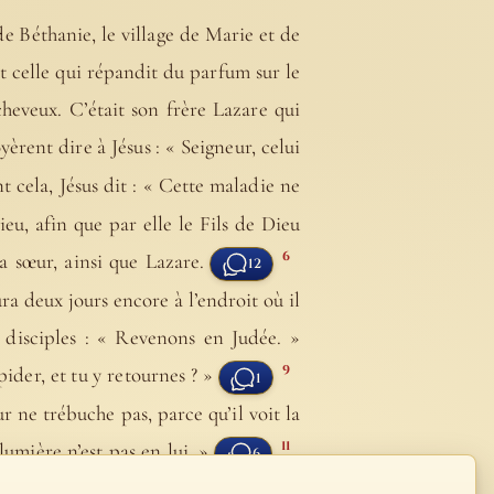
de Béthanie, le village de Marie et de
t celle qui répandit du parfum sur le
cheveux. C’était son frère Lazare qui
èrent dire à Jésus : « Seigneur, celui
 cela, Jésus dit : « Cette maladie ne
ieu, afin que par elle le Fils de Dieu
6
a sœur, ainsi que Lazare.
12
ra deux jours encore à l’endroit où il
ux disciples : « Revenons en Judée. »
9
pider, et tu y retournes ? »
1
r ne trébuche pas, parce qu’il voit la
11
umière n’est pas en lui. »
6
12
sommeil. »
Les disciples lui
1