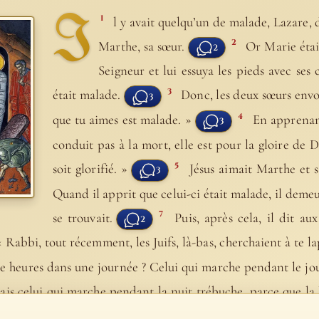
I
1
l y avait quelqu’un de malade, Lazare, 
2
Marthe, sa sœur.
Or Marie étai
2
Seigneur et lui essuya les pieds avec ses 
3
était malade.
Donc, les deux sœurs envoy
3
4
que tu aimes est malade. »
En apprenant
3
conduit pas à la mort, elle est pour la gloire de D
5
soit glorifié. »
Jésus aimait Marthe et s
3
Quand il apprit que celui-ci était malade, il demeu
7
se trouvait.
Puis, après cela, il dit a
2
 « Rabbi, tout récemment, les Juifs, là-bas, cherchaient à te la
ze heures dans une journée ? Celui qui marche pendant le jou
ais celui qui marche pendant la nuit trébuche, parce que la l
e, notre ami, s’est endormi ; mais je vais aller le tirer de ce 