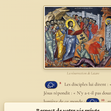
La résurrection de Lazare
8
Les disciples lui dirent :
1
Jésus répondit : « N’y a-t-il pas dou
10
lumière de ce monde ;
m
2
Après ces paroles, il ajouta : « Lazar
Respect de votre vie privée