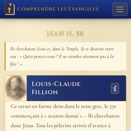
COMPRENDRE LES ÉVANGILES
JEAN 11, 56
Ils cherchaient Jésus et, dans le Temple, ils se disaient entre
eux : « Qu’en pensez-vous ? Il ne viendra sûrement pas à la
fête ! »
Louis-Claude
Fillion
Ce verset en forme deux dans le texte grec, le 57e
commençant à « avaient donné ». - Ils cherchaient
donc Jésus. Tous les pèlerins arrivés d’avance à