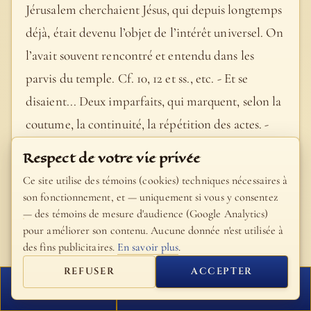
Jérusalem cherchaient Jésus, qui depuis longtemps
déjà, était devenu l’objet de l’intérêt universel. On
l’avait souvent rencontré et entendu dans les
parvis du temple. Cf. 10, 12 et ss., etc. - Et se
disaient... Deux imparfaits, qui marquent, selon la
coutume, la continuité, la répétition des actes. -
Debout dans le temple est une peinture sur le vif. -
Respect de votre vie privée
Qu’en pensez-vous ? On admet généralement qu’il
Ce site utilise des témoins (cookies) techniques nécessaires à
y a deux questions distinctes : Que pensez-vous ?
son fonctionnement, et — uniquement si vous y consentez
— des témoins de mesure d'audience (Google Analytics)
Qu’il ne viendra pas à la fête ? - Ils avaient donné
pour améliorer son contenu. Aucune donnée n'est utilisée à
l’ordre… Détails rétrospectifs pour expliquer ces
des fins publicitaires.
En savoir plus
.
colloques et ces doutes des pèlerins : tout le
REFUSER
ACCEPTER
monde savait qu’il y avait un mandat d’arrêt de la
FERMER
PROCHAIN VERSET
part du Sanhédrin contre Jésus. - Les princes des