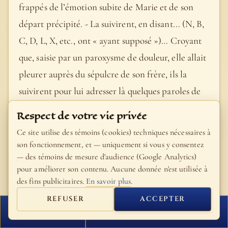
frappés de l’émotion subite de Marie et de son
départ précipité. - La suivirent, en disant... (N, B,
C, D, L, X, etc., ont « ayant supposé »)… Croyant
que, saisie par un paroxysme de douleur, elle allait
pleurer auprès du sépulcre de son frère, ils la
suivirent pour lui adresser là quelques paroles de
sympathie. - Elle va au tombeau… La visite des
Respect de votre vie privée
tombeaux, surtout aux premiers jours de deuil,
Ce site utilise des témoins (cookies) techniques nécessaires à
n’était pas moins dans les mœurs des anciens Juifs
son fonctionnement, et — uniquement si vous y consentez
— des témoins de mesure d'audience (Google Analytics)
que dans les nôtres. Ce sont plus ordinairement
pour améliorer son contenu. Aucune donnée n'est utilisée à
les femmes qui la pratiquent en Orient. Elles
des fins publicitaires.
En savoir plus
.
passent parfois de longues heures au cimetière, et
REFUSER
ACCEPTER
s’abandonnent sur la tombe de leurs proches à
FERMER
PROCHAIN VERSET
toutes les manifestations qu’inspire une violente