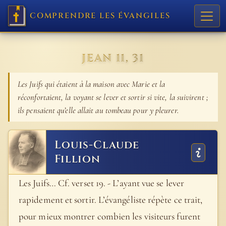
COMPRENDRE LES ÉVANGILES
JEAN 11, 31
Les Juifs qui étaient à la maison avec Marie et la
réconfortaient, la voyant se lever et sortir si vite, la suivirent ;
ils pensaient qu’elle allait au tombeau pour y pleurer.
Louis-Claude
Fillion
Les Juifs… Cf. verset 19. - L’ayant vue se lever
rapidement et sortir. L’évangéliste répète ce trait,
pour mieux montrer combien les visiteurs furent