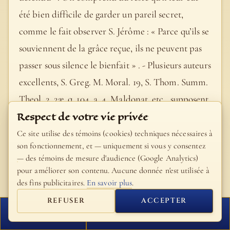
été bien difficile de garder un pareil secret,
comme le fait observer S. Jérôme : « Parce qu’ils se
souviennent de la grâce reçue, ils ne peuvent pas
passer sous silence le bienfait » . - Plusieurs auteurs
excellents, S. Greg. M. Moral. 19, S. Thom. Summ.
Theol. 2. 2æ, q. 104, a. 4, Maldonat, etc., supposent
Respect de votre vie privée
que Jésus-Christ en pareil cas n’avait pas
l’intention d’intimer un précepte formel, et qu’il
Ce site utilise des témoins (cookies) techniques nécessaires à
son fonctionnement, et — uniquement si vous y consentez
voulait avant tout donner à ses disciples une leçon
— des témoins de mesure d'audience (Google Analytics)
d’humilité. - Répandirent sa renommée. Dans le
pour améliorer son contenu. Aucune donnée n'est utilisée à
des fins publicitaires.
En savoir plus
.
texte latin, le verbe diffamare s’emploie le plus
souvent en mauvaise part ; mais il est bien évident
REFUSER
ACCEPTER
FERMER
PROCHAIN VERSET
qu’il est pris ici en bonne part.