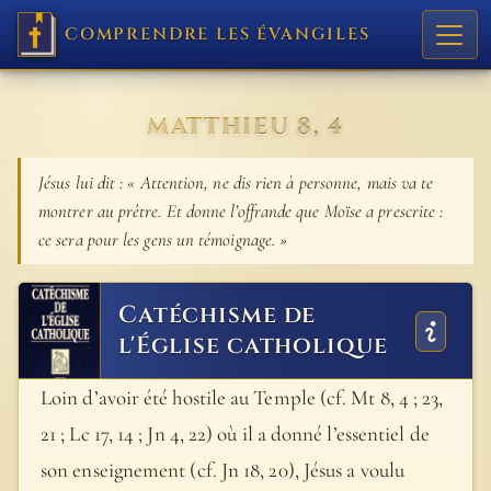
COMPRENDRE LES ÉVANGILES
MATTHIEU 8, 4
Jésus lui dit : « Attention, ne dis rien à personne, mais va te
montrer au prêtre. Et donne l’offrande que Moïse a prescrite :
ce sera pour les gens un témoignage. »
Catéchisme de
l'Église catholique
Loin d’avoir été hostile au Temple (cf. Mt 8, 4 ; 23,
21 ; Lc 17, 14 ; Jn 4, 22) où il a donné l’essentiel de
son enseignement (cf. Jn 18, 20), Jésus a voulu