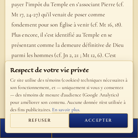
payer l’impôt du Temple en s’associant Pierre (cf.
Mt 17, 24-27) qu’il venait de poser comme
fondement pour son Église à venir (cf. Mt 16, 18).
Plus encore, il s’est identifié au Temple en se
présentant comme la demeure définitive de Dieu
parmi les hommes (cf. Jn 2, 21 ; Mt 12, 6). C’est
pourquoi sa mise à mort corporelle (cf. Jn 2, 18-22)
Respect de votre vie privée
annonce la destruction du Temple qui manifestera
Ce site utilise des témoins (cookies) techniques nécessaires à
l’entrée dans un nouvel âge de l’histoire du salut : "
son fonctionnement, et — uniquement si vous y consentez
— des témoins de mesure d'audience (Google Analytics)
L’heure vient où ce n’est ni sur cette montagne ni à
pour améliorer son contenu. Aucune donnée n'est utilisée à
Jérusalem que vous adorerez le Père " (Jn 4, 21 ; cf.
des fins publicitaires.
En savoir plus
.
Jn 4, 23-24 ; Mt 27, 51 ; He 9, 11 ; Ap 21, 22).
REFUSER
ACCEPTER
- Catéchisme de l'Église catholique, #586
FERMER
PROCHAIN VERSET