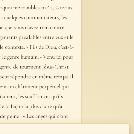
ourquoi me troubles-tu ? », Grotius,
rès quelques commentateurs, les
e que vous n’avez rien contre
agements préalables entre eux et le
e contexte. - Fils de Dieu, c’est-à-
er le genre humain. - Venu ici pour
 genre de tourment Jésus-Christ
on peut répondre en même temps. Il
ssent un châtiment perpétuel qui
ament, les souffrances qu’ils
e la façon la plus claire qu’à
de peine : « Les anges qui n’ont
ement du dernier jour, enchaînés