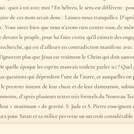
ssi : quoi à toi avec moi ? En hébreu, le sens est différent : p
gaire de ces mots serait donc : Laissez-nous tranquilles. D’ap
s : Vous savez bien que nous n’avons rien contre vous, de mêm
e devant le peuple, pour lui faire croire qu’il existait des eng
 recherché, qui est d’ailleurs en contradiction manifeste avec l
n’ignorent plus que Jésus est vraiment le Christ qui doit sauv
e quelle époque les esprits mauvais veulent parler ici ? Quel
 deux questions qui dépendent l’une de l’autre, et auxquelles 
 le premier instant de leur chute et de leur damnation, subi
anmoins, d’après plusieurs textes très formels du Nouveau Test
leur « maximum » de gravité. S. Jude et S. Pierre enseignent d
ura pour Satan et sa milice perverse un surcroît considérable 
nt abandonné leurs domiciles, Dieu les a réservés pour le jug