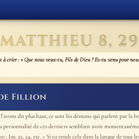
MATTHIEU 8, 29
nt à crier : « Que nous veux-tu, Fils de Dieu ? Es-tu venu pour no
de Fillion
l’avons dit plus haut, ce sont les démons qui parlent par la b
, la personnalité de ces derniers semblant avoir momentanémen
10 ; Jos. 22, 24, etc. « Si tu rends cela dans la langue de tous l