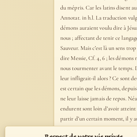
du mépris. Car les latins disent au
Annotat. in h.l. La traduction vul
démons auraient voulu dire à Jésu
nous ; affectant de tenir ce langag
Sauveur. Mais c’est là un sens trop
dire Messie, Cf. 4, 6 ; les démons 
nous tourmenter avant le temps. D
leur infligeait-il alors ? Ce sont
est certain que les démons, depuis
ne leur laisse jamais de repos. Né
endurent sont loin d’avoir atteint 
partir d’un certain moment, il y a
pas conservé leur rang mais qui o
Respect de votre vie privée