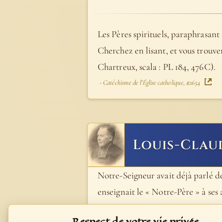
Les Pères spirituels, paraphrasant 
Cherchez en lisant, et vous trouve
Chartreux, scala : PL 184, 476C).
- Catéchisme de l'Église catholique, #2654
Louis-Clau
Notre-Seigneur avait déjà parlé de 
enseignait le « Notre-Père » à ses au
encourager en leur indiquant un moy
Respect de votre vie privée