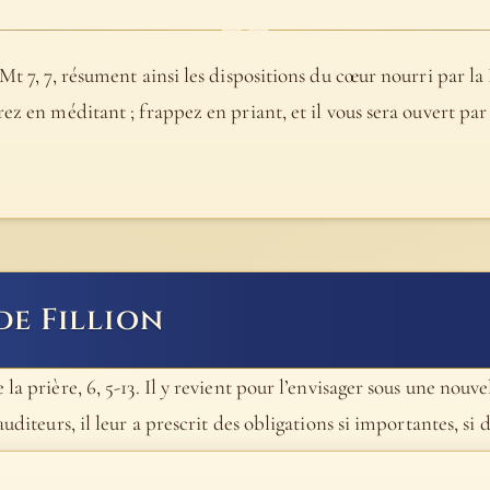
Mt 7, 7, résument ainsi les dispositions du cœur nourri par la 
rez en méditant ; frappez en priant, et il vous sera ouvert par
de Fillion
la prière, 6, 5-13. Il y revient pour l’envisager sous une nouv
diteurs, il leur a prescrit des obligations si importantes, si dif
en tout à fait infaillible de succès. « Il a donné sa doctrine 