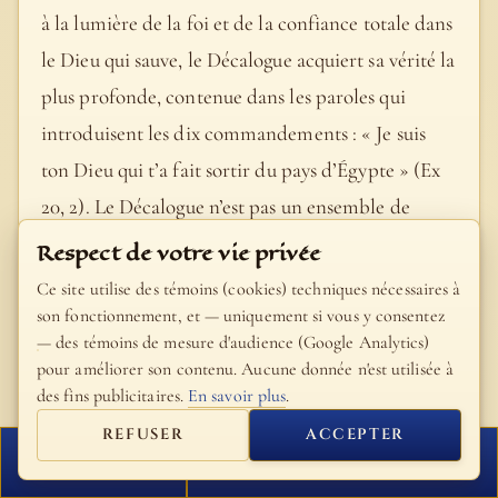
à la lumière de la foi et de la confiance totale dans
le Dieu qui sauve, le Décalogue acquiert sa vérité la
plus profonde, contenue dans les paroles qui
introduisent les dix commandements : « Je suis
ton Dieu qui t’a fait sortir du pays d’Égypte » (Ex
20, 2). Le Décalogue n’est pas un ensemble de
préceptes négatifs, mais des indications concrètes
Respect de votre vie privée
afin de sortir du désert du « moi » autoréférentiel,
Ce site utilise des témoins (cookies) techniques nécessaires à
renfermé sur lui-même, et d’entrer en dialogue
son fonctionnement, et — uniquement si vous y consentez
— des témoins de mesure d'audience (Google Analytics)
avec Dieu, en se laissant embrasser par sa
pour améliorer son contenu. Aucune donnée n'est utilisée à
miséricorde et pouvoir en témoigner. La foi
des fins publicitaires.
En savoir plus
.
confesse ainsi l’amour de Dieu, origine et soutien
REFUSER
ACCEPTER
de tout, elle se laisse porter par cet amour pour
FERMER
PROCHAIN VERSET