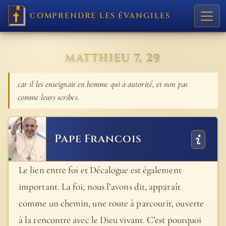
COMPRENDRE LES ÉVANGILES
MATTHIEU 7, 29
car il les enseignait en homme qui a autorité, et non pas
comme leurs scribes.
Pape Francois
Le lien entre foi et Décalogue est également
important. La foi, nous l’avons dit, apparaît
comme un chemin, une route à parcourir, ouverte
à la rencontre avec le Dieu vivant. C’est pourquoi