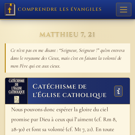
COMPRENDRE LES ÉVANGILES
MATTHIEU 7, 21
Ce n’est pas en me disant : “Seigneur, Seigneur !” qu’on entrera
dans le royaume des Cieux, mais c’est en faisant la volonté de
mon Père qui est aux cieux.
Catéchisme de
l'Église catholique
Nous pouvons donc espérer la gloire du ciel
promise par Dieu à ceux qui l’aiment (cf. Rm 8,
28-30) et font sa volonté (cf. Mt 7, 21). En toute