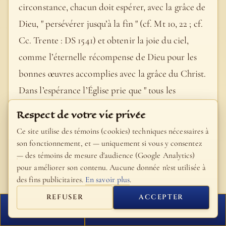
circonstance, chacun doit espérer, avec la grâce de
Dieu, " persévérer jusqu’à la fin " (cf. Mt 10, 22 ; cf.
Cc. Trente : DS 1541) et obtenir la joie du ciel,
comme l’éternelle récompense de Dieu pour les
bonnes œuvres accomplies avec la grâce du Christ.
Dans l’espérance l’Église prie que " tous les
hommes soient sauvés " (1 Tm 2, 4). Elle aspire à
Respect de votre vie privée
être, dans la gloire du ciel, unie au Christ, son
Ce site utilise des témoins (cookies) techniques nécessaires à
Epoux :
son fonctionnement, et — uniquement si vous y consentez
— des témoins de mesure d'audience (Google Analytics)
- Catéchisme de l'Église catholique, #1821
pour améliorer son contenu. Aucune donnée n'est utilisée à
des fins publicitaires.
En savoir plus
.
La prière de foi ne consiste pas seulement à dire "
REFUSER
ACCEPTER
FERMER
PROCHAIN VERSET
Seigneur, Seigneur ", mais à accorder le cœur à