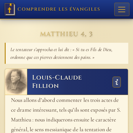
COMPRENDRE LES ÉVANGILES
MATTHIEU 4, 3
Le tentateur s’approcha et lui dit : « Si tu es Fils de Dieu,
ordonne que ces pierres deviennent des pains. »
Louis-Claude
Fillion
Nous allons d’abord commenter les trois actes de
ce drame intéressant, tels qu’ils sont exposés par S.
Matthieu : nous indiquerons ensuite le caractère
général, le sens messianique de la tentation de