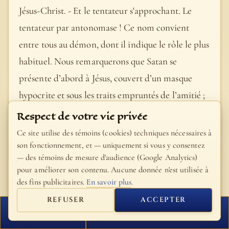
Jésus-Christ. - Et le tentateur s'approchant. Le
tentateur par antonomase ! Ce nom convient
entre tous au démon, dont il indique le rôle le plus
habituel. Nous remarquerons que Satan se
présente d’abord à Jésus, couvert d’un masque
hypocrite et sous les traits empruntés de l’amitié ;
à la fin seulement, il se montrera sous son vrai
Respect de votre vie privée
jour, comme l’ennemi déclaré de Dieu et du
Ce site utilise des témoins (cookies) techniques nécessaires à
Messie. - Voilà donc les deux antagonistes en face
son fonctionnement, et — uniquement si vous y consentez
— des témoins de mesure d'audience (Google Analytics)
l’un de l’autre et tout prêts à se mesurer : le
pour améliorer son contenu. Aucune donnée n'est utilisée à
moment est par conséquent venu de nous
des fins publicitaires.
En savoir plus
.
demander quels furent le mode et la nature de la
REFUSER
ACCEPTER
scène qui va suivre. A cette question qui a été de
FERMER
PROCHAIN VERSET