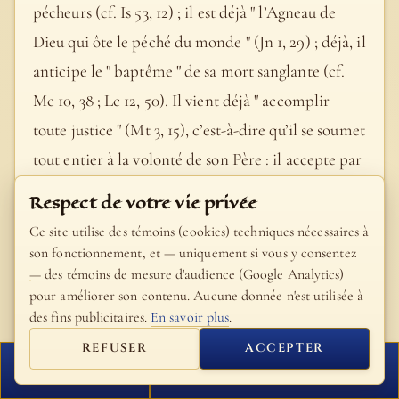
pécheurs (cf. Is 53, 12) ; il est déjà " l’Agneau de
Dieu qui ôte le péché du monde " (Jn 1, 29) ; déjà, il
anticipe le " baptême " de sa mort sanglante (cf.
Mc 10, 38 ; Lc 12, 50). Il vient déjà " accomplir
toute justice " (Mt 3, 15), c’est-à-dire qu’il se soumet
tout entier à la volonté de son Père : il accepte par
amour le baptême de mort pour la rémission de
Respect de votre vie privée
nos péchés (cf. Mt 26, 39). A cette acceptation
Ce site utilise des témoins (cookies) techniques nécessaires à
répond la voix du Père qui met toute sa
son fonctionnement, et — uniquement si vous y consentez
— des témoins de mesure d'audience (Google Analytics)
complaisance en son Fils (cf. Lc 3, 22 ; Is 42, 1).
pour améliorer son contenu. Aucune donnée n'est utilisée à
L’Esprit que Jésus possède en plénitude dès sa
des fins publicitaires.
En savoir plus
.
conception, vient " reposer " sur lui (Jn 1, 32-33 ; cf.
REFUSER
ACCEPTER
Is 11, 2). Il en sera la source pour toute l’humanité.
FERMER
PROCHAIN VERSET
A son Baptême, " les cieux s’ouvrirent " (Mt 3, 16)