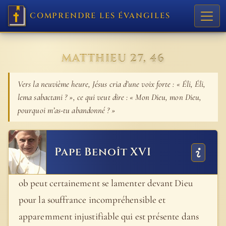
COMPRENDRE LES ÉVANGILES
MATTHIEU 27, 46
Vers la neuvième heure, Jésus cria d’une voix forte : « Éli, Éli,
lema sabactani ? », ce qui veut dire : « Mon Dieu, mon Dieu,
pourquoi m’as-tu abandonné ? »
Pape Benoît XVI
ob peut certainement se lamenter devant Dieu
pour la souffrance incompréhensible et
apparemment injustifiable qui est présente dans