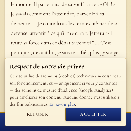
le monde. Il parle ainsi de sa souffrance : «Oh ! si
je savais comment l’atteindre, parvenir à sa
demeure …. Je connaîtrais les termes mêmes de sa
défense, attentif à ce qu’il me dirait. Jetterait-il
toute sa force dans ce débat avec moi ? … C’est
pourquoi, devant lui, je suis terrifié ; plus j’y songe,
plus il me fait peur. Dieu a brisé mon courage, le
Respect de votre vie privée
Tout-Puissant me remplit d’effroi» (23, 3. 5-6. 15-
Ce site utilise des témoins (cookies) techniques nécessaires à
16). Souvent, il ne nous est pas donné de connaître
son fonctionnement, et — uniquement si vous y consentez
— des témoins de mesure d'audience (Google Analytics)
la raison pour laquelle Dieu retient son bras au
pour améliorer son contenu. Aucune donnée n'est utilisée à
lieu d’intervenir. Du reste, il ne nous empêche pas
des fins publicitaires.
En savoir plus
.
non plus de crier, comme Jésus en croix: «Mon
REFUSER
ACCEPTER
Dieu, mon Dieu, pourquoi m’as-tu abandonné ?»
FERMER
PROCHAIN VERSET
(Mt 27,46). Dans un dialogue priant, nous devrions