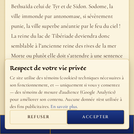
Bethsaïda celui de Tyr et de Sidon. Sodome, la
ville immonde par antonomase, si sévèrement
punie, la ville superbe anéantie par le feu du ciel !
La reine du lac de Tibériade deviendra donc
semblable à l’ancienne reine des rives de la mer
Morte ou plutôt elle doit s’attendre à une sentence
plus terrible encore ! « Et en effet, dit Stanley,
Respect de votre vie privée
Sinaï and Palestine, ch. 10, en un sens le jour du
Ce site utilise des témoins (cookies) techniques nécessaires à
jugement terrestre a été plus tolérable pour le
son fonctionnement, et — uniquement si vous y consentez
— des témoins de mesure d'audience (Google Analytics)
pays de Sodome que pour Capharnaüm ; car on
pour améliorer son contenu. Aucune donnée n'est utilisée à
retrouve sur les bords de la mer Morte le nom et
des fins publicitaires.
En savoir plus
.
peut-être même les restes de Sodome, tandis
REFUSER
ACCEPTER
qu’auprès du lac de Gennésareth le nom et les
FERMER
PROCHAIN VERSET