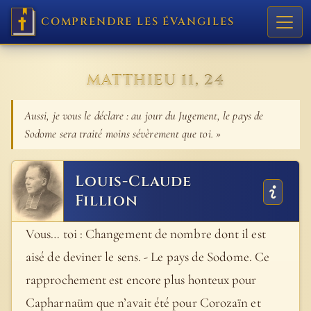
COMPRENDRE LES ÉVANGILES
MATTHIEU 11, 24
Aussi, je vous le déclare : au jour du Jugement, le pays de
Sodome sera traité moins sévèrement que toi. »
Louis-Claude
Fillion
Vous… toi : Changement de nombre dont il est
aisé de deviner le sens. - Le pays de Sodome. Ce
rapprochement est encore plus honteux pour
Capharnaüm que n’avait été pour Corozaïn et