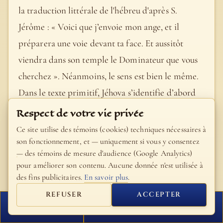
la traduction littérale de l'hébreu d'après S.
Jérôme : « Voici que j’envoie mon ange, et il
préparera une voie devant ta face. Et aussitôt
viendra dans son temple le Dominateur que vous
cherchez ». Néanmoins, le sens est bien le même.
Dans le texte primitif, Jéhova s’identifie d’abord
au Messie et annonce que son avènement sera
Respect de votre vie privée
préparé par un héraut ; ici, le Seigneur
Ce site utilise des témoins (cookies) techniques nécessaires à
interpellant son Christ, lui promet directement
son fonctionnement, et — uniquement si vous y consentez
— des témoins de mesure d'audience (Google Analytics)
un Précurseur. Ce n’est donc qu’un changement de
pour améliorer son contenu. Aucune donnée n'est utilisée à
personnes, et non d’idées. Comme les trois
des fins publicitaires.
En savoir plus
.
évangélistes rapportent de la même manière le
REFUSER
ACCEPTER
passage extrait de Malachie, il est vraisemblable
FERMER
PROCHAIN VERSET