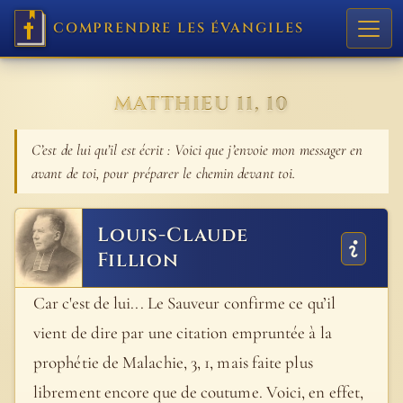
COMPRENDRE LES ÉVANGILES
MATTHIEU 11, 10
C’est de lui qu’il est écrit : Voici que j’envoie mon messager en
avant de toi, pour préparer le chemin devant toi.
Louis-Claude
Fillion
Car c'est de lui... Le Sauveur confirme ce qu’il
vient de dire par une citation empruntée à la
prophétie de Malachie, 3, 1, mais faite plus
librement encore que de coutume. Voici, en effet,