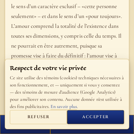
le sens d’un caractère exclusif – «cette personne
seulement» – et dans le sens d’un «pour toujours».
L’amour comprend la totalité de l’existence dans
toutes ses dimensions, y compris celle du temps. Il
ne pourrait en être autrement, puisque sa
promesse vise à faire du définitif : l’amour vise à
l’éternité. Oui, l’amour est «extase», mais extase
Respect de votre vie privée
non pas dans le sens d’un moment d’ivresse, mais
Ce site utilise des témoins (cookies) techniques nécessaires à
extase comme chemin, comme exode permanent
son fonctionnement, et — uniquement si vous y consentez
— des témoins de mesure d'audience (Google Analytics)
allant du je enfermé sur lui-même vers sa
pour améliorer son contenu. Aucune donnée n'est utilisée à
libération dans le don de soi, et précisément ainsi
des fins publicitaires.
En savoir plus
.
vers la découverte de soi-même, plus encore vers
REFUSER
ACCEPTER
la découverte de Dieu : «Qui cherchera à
FERMER
PROCHAIN VERSET