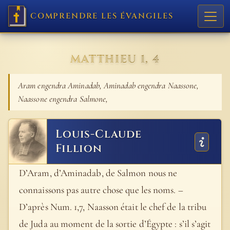
COMPRENDRE LES ÉVANGILES
MATTHIEU 1, 4
Aram engendra Aminadab, Aminadab engendra Naassone,
Naassone engendra Salmone,
Louis-Claude
Fillion
D’Aram, d’Aminadab, de Salmon nous ne
connaissons pas autre chose que les noms. –
D’après Num. 1,7, Naasson était le chef de la tribu
de Juda au moment de la sortie d’Égypte : s’il s’agit