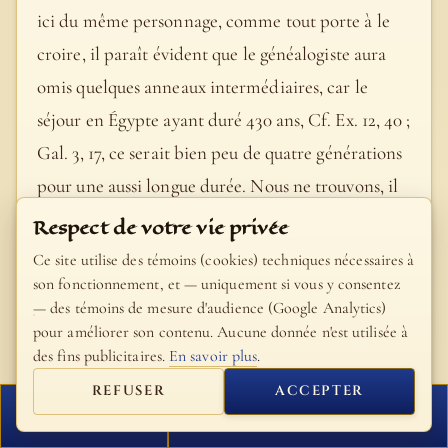
ici du même personnage, comme tout porte à le
croire, il paraît évident que le généalogiste aura
omis quelques anneaux intermédiaires, car le
séjour en Égypte ayant duré 430 ans, Cf. Ex. 12, 40 ;
Gal. 3, 17, ce serait bien peu de quatre générations
pour une aussi longue durée. Nous ne trouvons, il
est vrai, que ces quatre noms dans le tableau
Respect de votre vie privée
analogue du premier livre des Paralipomènes, 2, 9-
Ce site utilise des témoins (cookies) techniques nécessaires à
11 ; nous n’en trouvons que quatre aussi, durant la
son fonctionnement, et — uniquement si vous y consentez
— des témoins de mesure d'audience (Google Analytics)
même période, dans la famille de Lévi (Lévi,
pour améliorer son contenu. Aucune donnée n'est utilisée à
Caath, Amram et Aaron). Mais cette omission
des fins publicitaires.
En savoir plus
.
peut s’expliquer très-aisément. Dieu avait prédit à
REFUSER
ACCEPTER
Abraham, Gen. 15, 13-16, que sa postérité serait
FERMER
PROCHAIN VERSET