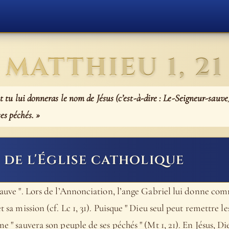
MATTHIEU 1, 21
et tu lui donneras le nom de Jésus (c’est-à-dire : Le-Seigneur-sauve),
es péchés. »
de l'Église catholique
u sauve ". Lors de l’Annonciation, l’ange Gabriel lui donne 
 sa mission (cf. Lc 1, 31). Puisque " Dieu seul peut remettre les 
me " sauvera son peuple de ses péchés " (Mt 1, 21). En Jésus, Di