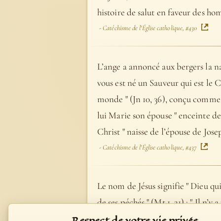
histoire de salut en faveur des h
- Catéchisme de l'Église catholique, #430
L’ange a annoncé aux bergers la na
vous est né un Sauveur qui est le Ch
monde " (Jn 10, 36), conçu comme " 
lui Marie son épouse " enceinte de "
Christ " naisse de l’épouse de Jose
- Catéchisme de l'Église catholique, #437
Le nom de Jésus signifie " Dieu qui
de ses péchés " (Mt 1, 21) : " Il n’
- Catéchisme de l'Église catholique, #452
Respect de votre vie privée