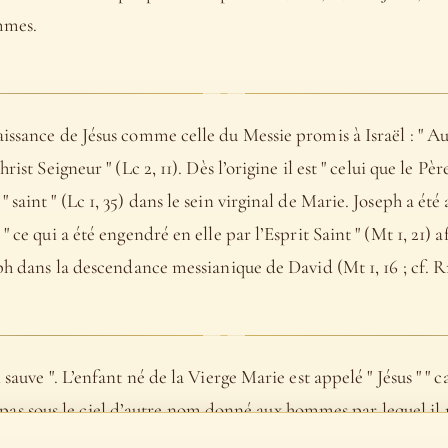
ommes.
issance de Jésus comme celle du Messie promis à Israël : " Au
rist Seigneur " (Lc 2, 11). Dès l’origine il est " celui que le P
saint " (Lc 1, 35) dans le sein virginal de Marie. Joseph a ét
 ce qui a été engendré en elle par l’Esprit Saint " (Mt 1, 21) a
ph dans la descendance messianique de David (Mt 1, 16 ; cf. Rm 
 sauve ". L’enfant né de la Vierge Marie est appelé " Jésus " " c
y a pas sous le ciel d’autre nom donné aux hommes par lequel il n