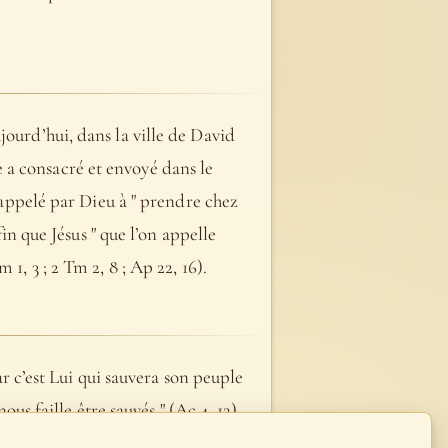
jourd’hui, dans la ville de David
ère a consacré et envoyé dans le
é appelé par Dieu à " prendre chez
fin que Jésus " que l’on appelle
1, 3 ; 2 Tm 2, 8 ; Ap 22, 16).
ar c’est Lui qui sauvera son peuple
ous faille être sauvés " (Ac 4, 12).