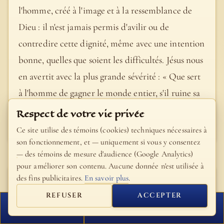
l'homme, créé à l'image et à la ressemblance de
Dieu : il n'est jamais permis d'avilir ou de
contredire cette dignité, même avec une intention
bonne, quelles que soient les difficultés. Jésus nous
en avertit avec la plus grande sévérité : « Que sert
à l'homme de gagner le monde entier, s'il ruine sa
propre viC ? » (Mc 8, 36).
Respect de votre vie privée
- Veritatis splendor
Ce site utilise des témoins (cookies) techniques nécessaires à
son fonctionnement, et — uniquement si vous y consentez
— des témoins de mesure d'audience (Google Analytics)
pour améliorer son contenu. Aucune donnée n'est utilisée à
des fins publicitaires.
En savoir plus
.
Saint Jean
Chrysostome
REFUSER
ACCEPTER
FERMER
PROCHAIN VERSET
Comme Notre-Seigneur avait dit: «Celui qui