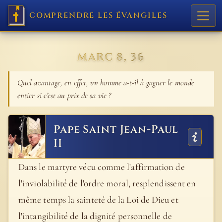
COMPRENDRE LES ÉVANGILES
MARC 8, 36
Quel avantage, en effet, un homme a-t-il à gagner le monde
entier si c’est au prix de sa vie ?
Pape Saint Jean-Paul
II
Dans le martyre vécu comme l'affirmation de
l'inviolabilité de l'ordre moral, resplendissent en
même temps la sainteté de la Loi de Dieu et
l'intangibilité de la dignité personnelle de