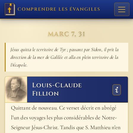
COMPRENDRE LES ÉVANGILES
MARC 7, 31
Jésus quitta le territoire de Tyr ; passant par Sidon, il prit la
direction de la mer de Galilée et alla en plein territoire de la
Décapole.
Louis-Claude
Fillion
Quittant de nouveau. Ce verset décrit en abrégé
l’un des voyages les plus considérables de Notre-
Seigneur Jésus-Christ. Tandis que S. Matthieu n’en