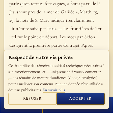
parle qu’en termes fort vagues, « Étant parti de là,
Jésus vint près de la mer de Galilée », Matth. 15,
29, la note de S. Marc indique très clairement
l’itinéraire suivi par Jésus. — Les frontières de Tyr
: tel fut le point de départ. Les mots par Sidon
désignent la première partie du trajet. Après
avoir, selon toute vraisemblance, franchi la
Respect de votre vie privée
frontière juive et traversé une partie du territoire
Ce site utilise des témoins (cookies) techniques nécessaires à
de Tyr, le Sauveur se dirigea tout droit vers le
son fonctionnement, et — uniquement si vous y consentez
— des témoins de mesure d'audience (Google Analytics)
Nord, du côté de Sidon. Il est peu probable que
pour améliorer son contenu. Aucune donnée n'est utilisée à
Jésus soit entré dans cette cité païenne : il ne faut
des fins publicitaires.
En savoir plus
.
donc pas prendre trop à la lettre la locution « par
REFUSER
ACCEPTER
Sidon ». Elle peut fort bien signifier : À travers le
FERMER
PROCHAIN VERSET
pays qui dépendait de Sidon. Il est vrai que la