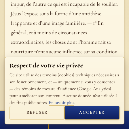
impur, de l’autre ce qui est incapable de le souiller.
Jésus l’expose sous la forme d’une antithèse
frappante et d’une image familière. — 1° En
général, et à moins de circonstances
extraordinaires, les choses dont l’homme fait sa
nourriture n’ont aucune influence sur sa condition
morale. Peu importe qu’il absorbe tel ou tel mets,
Respect de votre vie privée
tel ou tel breuvage ; il importe moins encore qu’il
Ce site utilise des témoins (cookies) techniques nécessaires à
se mette à table sans s’être auparavant lavé les
son fonctionnement, et — uniquement si vous y consentez
— des témoins de mesure d'audience (Google Analytics)
mains. Ce sont là des faits qui se passent en dehors
pour améliorer son contenu. Aucune donnée n'est utilisée à
de son âme : ils ne sauraient donc le rendre impur
des fins publicitaires.
En savoir plus
.
et profane. — 2° Il n’en est pas de même de ce qui
REFUSER
ACCEPTER
sort de l’homme : voilà (avec emphase) ce qui,
FERMER
PROCHAIN VERSET
faisant partie de son être le plus intime, peut