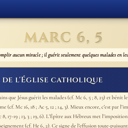
MARC 6, 5
complir aucun miracle ; il guérit seulement quelques malades en le
de l'Église catholique
s que Jésus guérit les malades (cf. Mc 6, 5 ; 8, 23) et bénit le
 (cf. Mc 16, 18 ; Ac 5, 12 ; 14, 3). Mieux encore, c’est par l’
c 8, 17-19 ; 13, 3 ; 19, 6). L’Épître aux Hébreux met l’imposit
ignement (cf. He 6, 2). Ce signe de l’effusion toute-puissante d