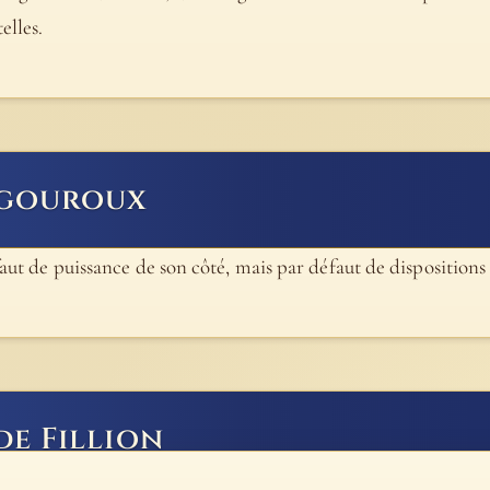
elles.
igouroux
faut de puissance de son côté, mais par défaut de dispositions 
de Fillion