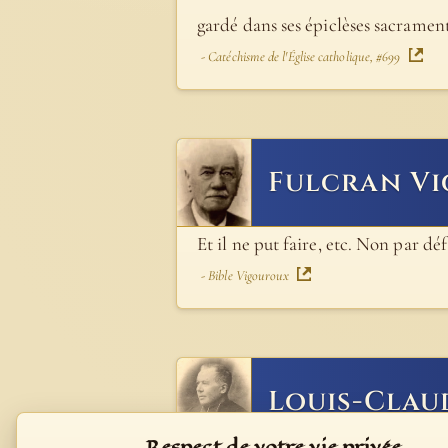
gardé dans ses épiclèses sacrament
- Catéchisme de l'Église catholique, #699
Fulcran V
Et il ne put faire, etc. Non par dé
- Bible Vigouroux
Louis-Clau
Respect de votre vie privée