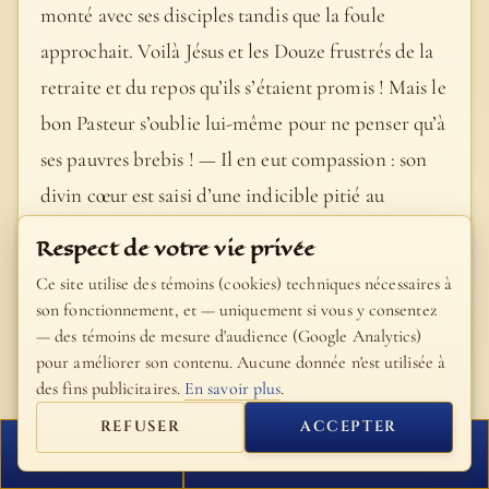
monté avec ses disciples tandis que la foule
approchait. Voilà Jésus et les Douze frustrés de la
retraite et du repos qu’ils s’étaient promis ! Mais le
bon Pasteur s’oublie lui-même pour ne penser qu’à
ses pauvres brebis ! — Il en eut compassion : son
divin cœur est saisi d’une indicible pitié au
souvenir des misères morales du peuple qui
Respect de votre vie privée
l’entoure. Ces misères sont décrites brièvement,
Ce site utilise des témoins (cookies) techniques nécessaires à
mais vivement, à l’aide d’une réflexion propre à S.
son fonctionnement, et — uniquement si vous y consentez
— des témoins de mesure d'audience (Google Analytics)
Marc, quoique S. Matthieu l’ait aussi faite en un
pour améliorer son contenu. Aucune donnée n'est utilisée à
autre endroit, Matth. 9, 36. (Voyez le
des fins publicitaires.
En savoir plus
.
commentaire de Matth. 9, 36). — Ils étaient
REFUSER
ACCEPTER
comme des brebis sans berger. Rien ne montre
FERMER
PROCHAIN VERSET
mieux que cette image le triste état moral dans