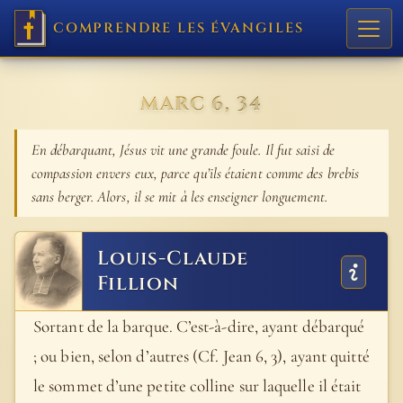
COMPRENDRE LES ÉVANGILES
MARC 6, 34
En débarquant, Jésus vit une grande foule. Il fut saisi de
compassion envers eux, parce qu’ils étaient comme des brebis
sans berger. Alors, il se mit à les enseigner longuement.
Louis-Claude
Fillion
Sortant de la barque. C’est-à-dire, ayant débarqué
; ou bien, selon d’autres (Cf. Jean 6, 3), ayant quitté
le sommet d’une petite colline sur laquelle il était