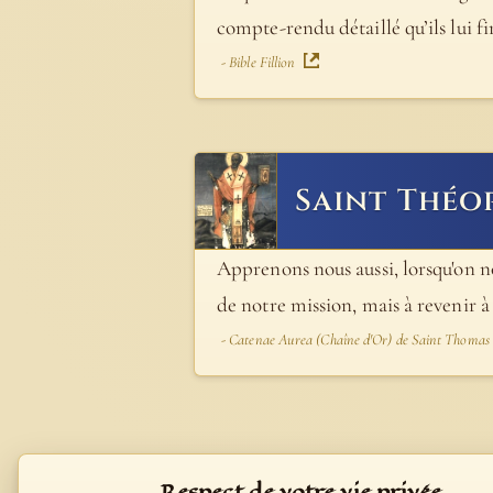
compte-rendu détaillé qu’ils lui fi
- Bible Fillion
Saint Théo
Apprenons nous aussi, lorsqu'on no
de notre mission, mais à revenir à
- Catenae Aurea (Chaîne d'Or) de Saint Thomas
Respect de votre vie privée