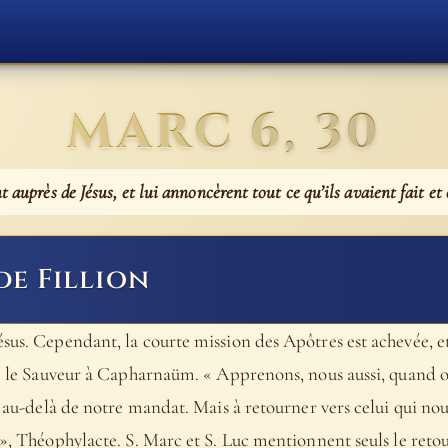
MARC 6, 30
t auprès de Jésus, et lui annoncèrent tout ce qu’ils avaient fait et
de Fillion
sus. Cependant, la courte mission des Apôtres est achevée, et
dre le Sauveur à Capharnaüm. « Apprenons, nous aussi, quand 
r au-delà de notre mandat. Mais à retourner vers celui qui nou
 », Théophylacte. S. Marc et S. Luc mentionnent seuls le retou