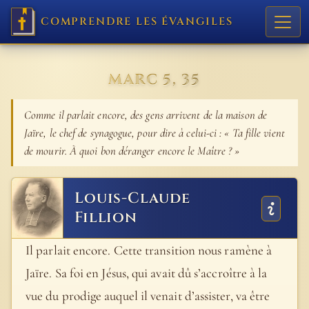
COMPRENDRE LES ÉVANGILES
MARC 5, 35
Comme il parlait encore, des gens arrivent de la maison de
Jaïre, le chef de synagogue, pour dire à celui-ci : « Ta fille vient
de mourir. À quoi bon déranger encore le Maître ? »
Louis-Claude
Fillion
Il parlait encore. Cette transition nous ramène à
Jaïre. Sa foi en Jésus, qui avait dû s’accroître à la
vue du prodige auquel il venait d’assister, va être