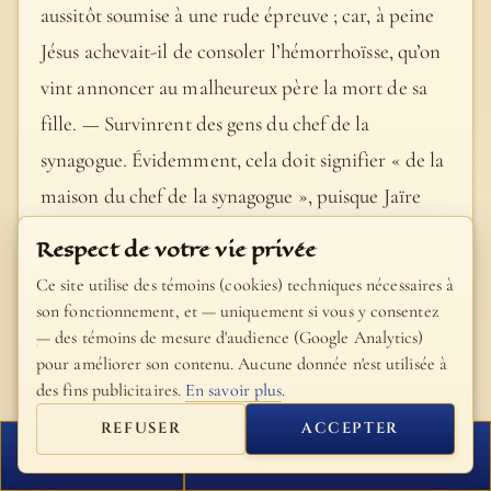
aussitôt soumise à une rude épreuve ; car, à peine
Jésus achevait-il de consoler l’hémorrhoïsse, qu’on
vint annoncer au malheureux père la mort de sa
fille. — Survinrent des gens du chef de la
synagogue. Évidemment, cela doit signifier « de la
maison du chef de la synagogue », puisque Jaïre
était alors auprès de Jésus. Du reste, cette locution
Respect de votre vie privée
est très classique dans ce sens soit chez les Latins,
Ce site utilise des témoins (cookies) techniques nécessaires à
soit chez les Grecs. Quelques vieux manuscrits
son fonctionnement, et — uniquement si vous y consentez
— des témoins de mesure d'audience (Google Analytics)
latins portent : « vinrent au chef de la synagogue »,
pour améliorer son contenu. Aucune donnée n'est utilisée à
mais ce sont là des corrections maladroites. —
des fins publicitaires.
En savoir plus
.
Pourquoi importuner davantage… À quoi bon
REFUSER
ACCEPTER
ennuyer le Rabbi, maintenant qu’il n’y a plus rien
FERMER
PROCHAIN VERSET
à faire ? Ces mauvais conseillers supposent, dans