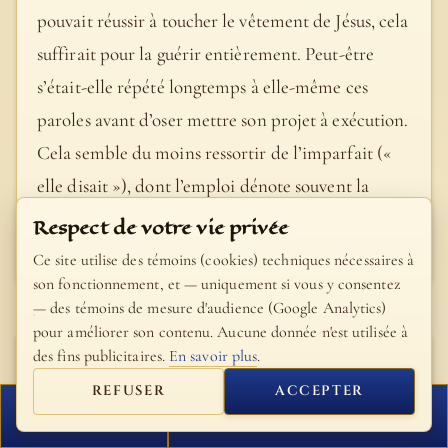
pouvait réussir à toucher le vêtement de Jésus, cela
suffirait pour la guérir entièrement. Peut-être
s’était-elle répété longtemps à elle-même ces
paroles avant d’oser mettre son projet à exécution.
Cela semble du moins ressortir de l’imparfait («
elle disait »), dont l’emploi dénote souvent la
continuité d’un acte.
Respect de votre vie privée
- Bible Fillion
Ce site utilise des témoins (cookies) techniques nécessaires à
son fonctionnement, et — uniquement si vous y consentez
— des témoins de mesure d'audience (Google Analytics)
pour améliorer son contenu. Aucune donnée n'est utilisée à
des fins publicitaires.
En savoir plus
.
Saint Théophylacte
d'Ohrid
REFUSER
ACCEPTER
FERMER
PROCHAIN VERSET
Voyez comme elle est pleine de foi: elle espère