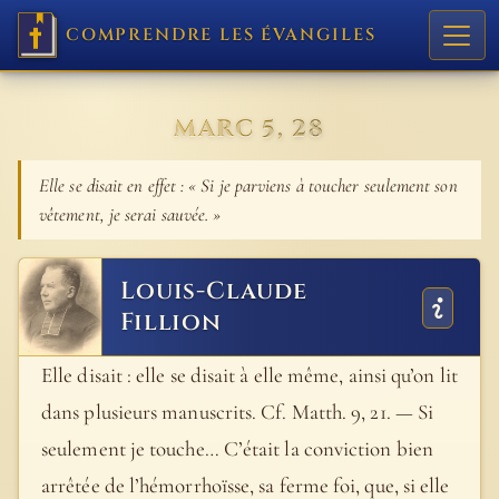
COMPRENDRE LES ÉVANGILES
MARC 5, 28
Elle se disait en effet : « Si je parviens à toucher seulement son
vêtement, je serai sauvée. »
Louis-Claude
Fillion
Elle disait : elle se disait à elle même, ainsi qu’on lit
dans plusieurs manuscrits. Cf. Matth. 9, 21. — Si
seulement je touche… C’était la conviction bien
arrêtée de l’hémorrhoïsse, sa ferme foi, que, si elle