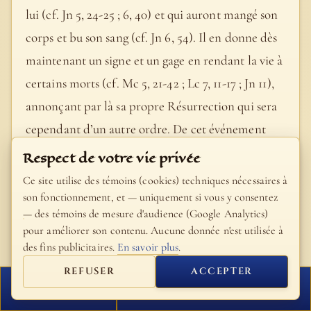
lui (cf. Jn 5, 24-25 ; 6, 40) et qui auront mangé son
corps et bu son sang (cf. Jn 6, 54). Il en donne dès
maintenant un signe et un gage en rendant la vie à
certains morts (cf. Mc 5, 21-42 ; Lc 7, 11-17 ; Jn 11),
annonçant par là sa propre Résurrection qui sera
cependant d’un autre ordre. De cet événement
unique Il parle comme du " signe de Jonas " (Mt 12,
Respect de votre vie privée
40), du signe du Temple (cf. Jn 2, 19-22) : il
Ce site utilise des témoins (cookies) techniques nécessaires à
annonce sa Résurrection le troisième jour après sa
son fonctionnement, et — uniquement si vous y consentez
— des témoins de mesure d'audience (Google Analytics)
mise à mort (cf. Mc 10, 34).
pour améliorer son contenu. Aucune donnée n'est utilisée à
- Catéchisme de l'Église catholique, #994
des fins publicitaires.
En savoir plus
.
REFUSER
ACCEPTER
FERMER
PROCHAIN VERSET