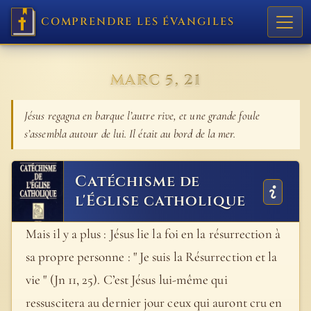
COMPRENDRE LES ÉVANGILES
MARC 5, 21
Jésus regagna en barque l’autre rive, et une grande foule
s’assembla autour de lui. Il était au bord de la mer.
Catéchisme de
l'Église catholique
Mais il y a plus : Jésus lie la foi en la résurrection à
sa propre personne : " Je suis la Résurrection et la
vie " (Jn 11, 25). C’est Jésus lui-même qui
ressuscitera au dernier jour ceux qui auront cru en