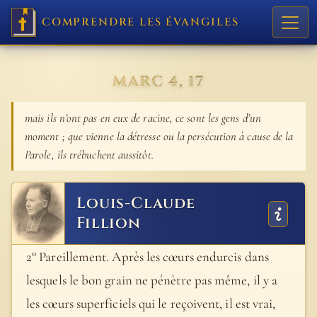
COMPRENDRE LES ÉVANGILES
MARC 4, 17
mais ils n’ont pas en eux de racine, ce sont les gens d’un
moment ; que vienne la détresse ou la persécution à cause de la
Parole, ils trébuchent aussitôt.
Louis-Claude
Fillion
2° Pareillement. Après les cœurs endurcis dans
lesquels le bon grain ne pénètre pas même, il y a
les cœurs superficiels qui le reçoivent, il est vrai,