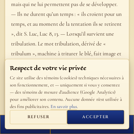
mais qui ne lui permettent pas de se développer.
— Ils ne durent qu’un temps : « ils croient pour un
temps, et au moment de la tentation ils se retirent
», dit S. Luc, Luc 8, 13. — Lorsqu’il survient une
tribulation. Le mot tribulation, dérivé de «
tribulum », machine à triturer le blé, fait image et
exprime énergiquement l’effet des afflictions que
Respect de votre vie privée
Dieu envoie aux hommes pour les éprouver. — Ils
Ce site utilise des témoins (cookies) techniques nécessaires à
sont aussitôt scandalisés « Ils se heurtent en
son fonctionnement, et — uniquement si vous y consentez
— des témoins de mesure d'audience (Google Analytics)
quelque sorte contre la sainte parole et tombent
pour améliorer son contenu. Aucune donnée n'est utilisée à
par terre, comme celui qui donne contre une
des fins publicitaires.
En savoir plus
.
pierre ou un bois » [248]. Et le scandale a lieu
REFUSER
ACCEPTER
immédiatement, au premier choc, comme
FERMER
PROCHAIN VERSET
l’exprime l’adverbe favori de notre Évangéliste,