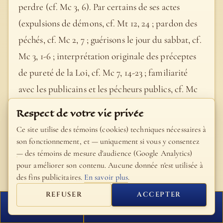
perdre (cf. Mc 3, 6). Par certains de ses actes
(expulsions de démons, cf. Mt 12, 24 ; pardon des
péchés, cf. Mc 2, 7 ; guérisons le jour du sabbat, cf.
Mc 3, 1-6 ; interprétation originale des préceptes
de pureté de la Loi, cf. Mc 7, 14-23 ; familiarité
avec les publicains et les pécheurs publics, cf. Mc
2, 14-17) Jésus a semblé à certains, mal
Respect de votre vie privée
intentionnés, suspect de possession (cf. Mc 3, 22 ;
Ce site utilise des témoins (cookies) techniques nécessaires à
Jn 8, 48 ; 10, 20). On l’accuse de blasphème (cf. Mc
son fonctionnement, et — uniquement si vous y consentez
— des témoins de mesure d'audience (Google Analytics)
2, 7 ; Jn 5, 18 ; 10, 33) et de faux prophétisme (cf. Jn
pour améliorer son contenu. Aucune donnée n'est utilisée à
7, 12 ; 7, 52), crimes religieux que la Loi châtiait par
des fins publicitaires.
En savoir plus
.
la peine de mort sous forme de lapidation (cf. Jn
REFUSER
ACCEPTER
8, 59 ; 10, 31).
FERMER
PROCHAIN VERSET
- Catéchisme de l'Église catholique, #574