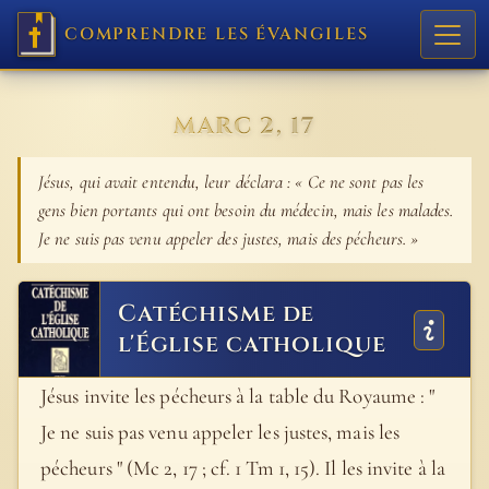
COMPRENDRE LES ÉVANGILES
MARC 2, 17
Jésus, qui avait entendu, leur déclara : « Ce ne sont pas les
gens bien portants qui ont besoin du médecin, mais les malades.
Je ne suis pas venu appeler des justes, mais des pécheurs. »
Catéchisme de
l'Église catholique
Jésus invite les pécheurs à la table du Royaume : "
Je ne suis pas venu appeler les justes, mais les
pécheurs " (Mc 2, 17 ; cf. 1 Tm 1, 15). Il les invite à la