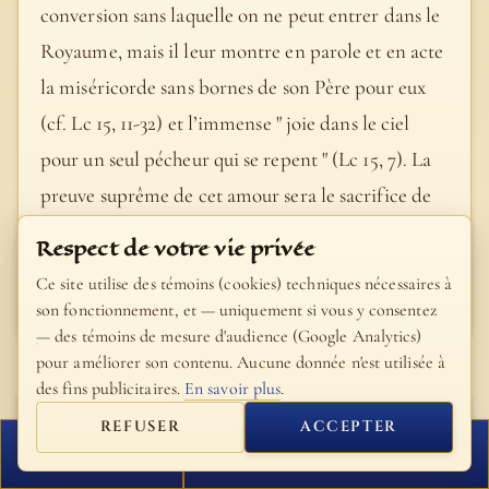
conversion sans laquelle on ne peut entrer dans le
Royaume, mais il leur montre en parole et en acte
la miséricorde sans bornes de son Père pour eux
(cf. Lc 15, 11-32) et l’immense " joie dans le ciel
pour un seul pécheur qui se repent " (Lc 15, 7). La
preuve suprême de cet amour sera le sacrifice de
sa propre vie " en rémission des péchés " (Mt 26,
Respect de votre vie privée
28).
Ce site utilise des témoins (cookies) techniques nécessaires à
- Catéchisme de l'Église catholique, #545
son fonctionnement, et — uniquement si vous y consentez
— des témoins de mesure d'audience (Google Analytics)
pour améliorer son contenu. Aucune donnée n'est utilisée à
des fins publicitaires.
En savoir plus
.
Louis-Claude
REFUSER
ACCEPTER
Fillion
FERMER
PROCHAIN VERSET