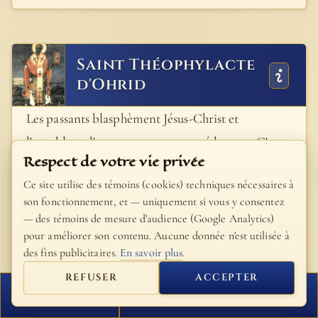
Saint Théophylacte
d'Ohrid
Les passants blasphèment Jésus-Christ et
l'accablent d'outrages comme un séducteur. C'est
Respect de votre vie privée
le démon qui les poussait à l'engager à descendre
Ce site utilise des témoins (cookies) techniques nécessaires à
de la croix. Il savait que c'est la croix qui devait
son fonctionnement, et — uniquement si vous y consentez
sauver le monde, il revenait donc tenter de
— des témoins de mesure d'audience (Google Analytics)
nouveau Jésus-Christ; s'il descendait de la croix, il
pour améliorer son contenu. Aucune donnée n'est utilisée à
des fins publicitaires.
En savoir plus
.
serait évident qu'il n'était pas véritablement le Fils
REFUSER
ACCEPTER
de Dieu, et ainsi toute espérance de salut par la
FERMER
PROCHAIN VERSET
croix était anéantie. Mais Jésus, vrai Fils de Dieu,