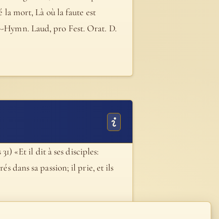
é la mort, Là où la faute est
 --Hymn. Laud, pro Fest. Orat. D.
1) «Et il dit à ses disciples:
s dans sa passion; il prie, et ils