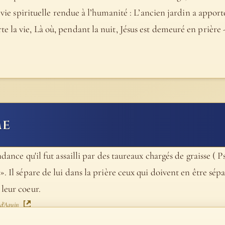
a vie spirituelle rendue à l’humanité : L’ancien jardin a apport
e la vie, Là où, pendant la nuit, Jésus est demeuré en prière
me
ance qu'il fut assailli par des taureaux chargés de graisse ( Ps 3
 Il sépare de lui dans la prière ceux qui doivent en être séparé
leur coeur.
 d'Aquin