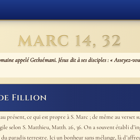
MARC 14, 32
maine appelé Gethsémani. Jésus dit à ses disciples : « Asseyez-vou
de Fillion
t au présent, ce qui est propre à S. Marc ; de même au verset 
ile selon S. Matthieu, Matth. 26, 36. On a souvent établi d’i
du paradis terrestre. Ici un bonheur sans mélange, là d’affreus