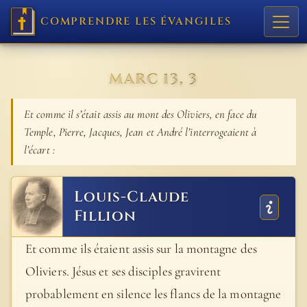
COMPRENDRE LES ÉVANGILES
MARC 13, 3
Et comme il s’était assis au mont des Oliviers, en face du
Temple, Pierre, Jacques, Jean et André l’interrogeaient à
l’écart :
Louis-Claude
Fillion
Et comme ils étaient assis sur la montagne des
Oliviers. Jésus et ses disciples gravirent
probablement en silence les flancs de la montagne