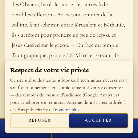
des Oliviers, livrés les uns et les autres à de
pénibles réflexions. Arrivés au sommet de la
colline, à mi -chemin entre Jérusalem et Béthanie,
ils s’arrêtent pour prendre un peu de repos, et
Jésus s’assied sur le gazon. — En face du temple.
Trait graphique, propre à S. Marc, et servant de
trait d’union pour amener la question des
Respect de votre vie privée
Apôtres. Les derniers rayons du soleil couchant
Ce site utilise des témoins (cookies) techniques nécessaires à
devaient en ce moment couvrir d’or le temple et
son fonctionnement, et — uniquement si vous y consentez
— des témoins de mesure d'audience (Google Analytics)
ses dépendances, leur communiquant une
pour améliorer son contenu. Aucune donnée n'est utilisée à
nouvelle beauté. — Pierre, Jacques, Jean et André.
des fins publicitaires.
En savoir plus
.
« Marc est le seul a rapporter que ce furent Pierre,
REFUSER
ACCEPTER
Jacques, Jean et André qui interrogèrent le Christ.
FERMER
PROCHAIN VERSET
Note la mention de Pierre » [493]. C’étaient les