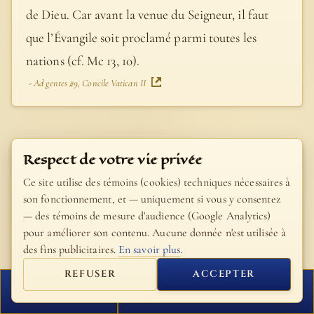
de Dieu. Car avant la venue du Seigneur, il faut
que l’Évangile soit proclamé parmi toutes les
nations (cf. Mc 13, 10).
- Ad gentes #9, Concile Vatican II
Respect de votre vie privée
Louis-Claude
Fillion
Ce site utilise des témoins (cookies) techniques nécessaires à
son fonctionnement, et — uniquement si vous y consentez
Autre passage spécial à S. Marc. Dans les textes
— des témoins de mesure d'audience (Google Analytics)
pour améliorer son contenu. Aucune donnée n'est utilisée à
latins et grecs, les mots à toutes les nations sont
des fins publicitaires.
En savoir plus
.
mis en avant d’une manière emphatique. —
REFUSER
ACCEPTER
Auparavant : c’est-à-dire avant la « fin » dont il a
FERMER
PROCHAIN VERSET
été question au v. 7. Et en effet, « avant la