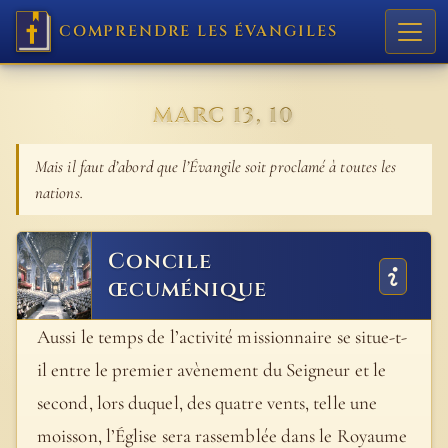
COMPRENDRE LES ÉVANGILES
MARC 13, 10
Mais il faut d’abord que l’Évangile soit proclamé à toutes les
nations.
Concile
œcuménique
Aussi le temps de l’activité missionnaire se situe-t-
il entre le premier avènement du Seigneur et le
second, lors duquel, des quatre vents, telle une
moisson, l’Église sera rassemblée dans le Royaume