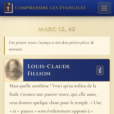
COMPRENDRE LES ÉVANGILES
MARC 12, 42
Une pauvre veuve s’avança et mit deux petites pièces de
monnaie.
Louis-Claude
Fillion
Mais quelle antithèse ! Voici qu’au milieu de la
foule s’avance une pauvre veuve, qui, elle aussi,
veut donner quelque chose pour le temple. « Une
» et « pauvre » sont évidemment opposés à «