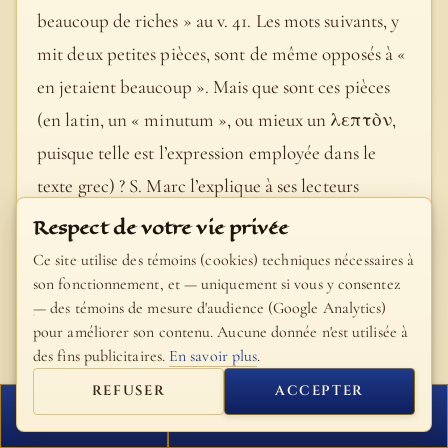
beaucoup de riches » au v. 41. Les mots suivants, y
mit deux petites pièces, sont de même opposés à «
en jetaient beaucoup ». Mais que sont ces pièces
(en latin, un « minutum », ou mieux un λεπτὸν,
puisque telle est l’expression employée dans le
texte grec) ? S. Marc l’explique à ses lecteurs
romains, en disant que deux lepta équivalaient au
Respect de votre vie privée
quadrans latin. Or le « quadrans » était, comme
Ce site utilise des témoins (cookies) techniques nécessaires à
son nom l’indique, le quart d’un as, et l’as ne
son fonctionnement, et — uniquement si vous y consentez
— des témoins de mesure d'audience (Google Analytics)
valant que 1/16 de denier [1 denier = salaire d’une
pour améliorer son contenu. Aucune donnée n'est utilisée à
journée de travail = 77€ 2017], les deux lepta
des fins publicitaires.
En savoir plus
.
offerts par la veuve ne faisaient guère plus de 1 €
REFUSER
ACCEPTER
[2017].
FERMER
PROCHAIN VERSET