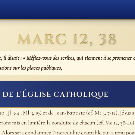
MARC 12, 38
il disait : « Méfiez-vous des scribes, qui tiennent à se promener
ations sur les places publiques,
de l'Église catholique
10 ; Jl 3-4 ; Ml 3, 19) et de Jean-Baptiste (cf. Mt 3, 7-12), Jésu
ont mis en lumière la conduite de chacun (cf. Mc 12, 38-40) et
, 5). Alors sera condamnée l’incrédulité coupable qui a tenu pou