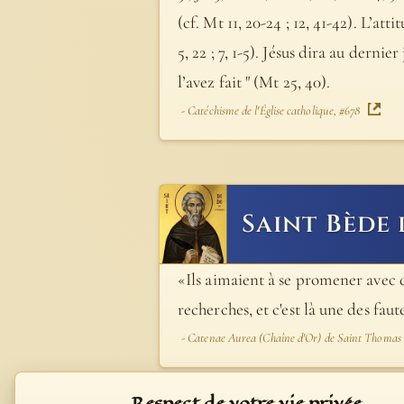
(cf. Mt 11, 20-24 ; 12, 41-42). L’at
5, 22 ; 7, 1-5). Jésus dira au dernie
l’avez fait " (Mt 25, 40).
- Catéchisme de l'Église catholique, #678
Saint Bède 
«Ils aimaient à se promener avec d
recherches, et c'est là une des faut
- Catenae Aurea (Chaîne d'Or) de Saint Thomas
Respect de votre vie privée