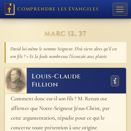
COMPRENDRE LES ÉVANGILES
MARC 12, 37
David lui-même le nomme Seigneur. D’où vient alors qu’il est
son fils ? » Et la foule nombreuse l’écoutait avec plaisir.
Louis-Claude
Fillion
Comment donc est-il son fils ? M. Renan ose
affirmer que Notre-Seigneur Jésus-Christ, par
cette argumentation, répudie pour ce qui le
concerne toute prétention à une origine