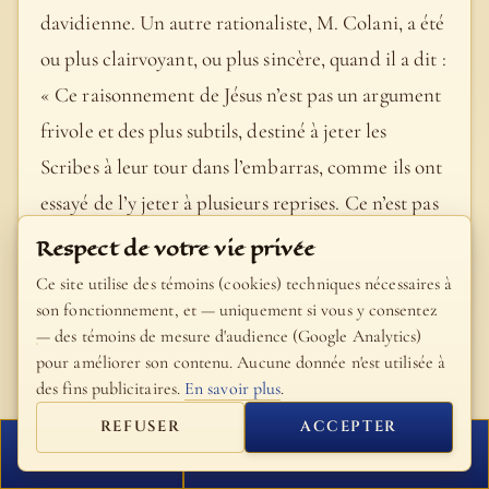
davidienne. Un autre rationaliste, M. Colani, a été
ou plus clairvoyant, ou plus sincère, quand il a dit :
« Ce raisonnement de Jésus n’est pas un argument
frivole et des plus subtils, destiné à jeter les
Scribes à leur tour dans l’embarras, comme ils ont
essayé de l’y jeter à plusieurs reprises. Ce n’est pas
un tour de sophiste. S’appuyant sur un passage
Respect de votre vie privée
d’un psaume, qu’il interprète comme les Scribes
Ce site utilise des témoins (cookies) techniques nécessaires à
eux-mêmes, il déclare que le Messie doit être
son fonctionnement, et — uniquement si vous y consentez
— des témoins de mesure d'audience (Google Analytics)
infiniment plus grand qu’un David, qu’un roi
pour améliorer son contenu. Aucune donnée n'est utilisée à
temporel » [487]. En effet, infiniment plus grand,
des fins publicitaires.
En savoir plus
.
puisqu’il est vraiment Fils de Dieu. Telle est la clef
REFUSER
ACCEPTER
de l’énigme : David appelle le Christ son Seigneur,
FERMER
PROCHAIN VERSET