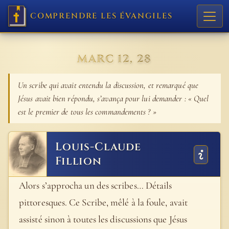
COMPRENDRE LES ÉVANGILES
MARC 12, 28
Un scribe qui avait entendu la discussion, et remarqué que
Jésus avait bien répondu, s’avança pour lui demander : « Quel
est le premier de tous les commandements ? »
Louis-Claude
Fillion
Alors s’approcha un des scribes… Détails
pittoresques. Ce Scribe, mêlé à la foule, avait
assisté sinon à toutes les discussions que Jésus