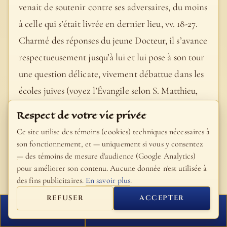
venait de soutenir contre ses adversaires, du moins
à celle qui s’était livrée en dernier lieu, vv. 18-27.
Charmé des réponses du jeune Docteur, il s’avance
respectueusement jusqu’à lui et lui pose à son tour
une question délicate, vivement débattue dans les
écoles juives (voyez l’Évangile selon S. Matthieu,
Matth. 22, 35) : Quel était le premier de tous les
Respect de votre vie privée
commandements. « tous » est au neutre d’après le
Ce site utilise des témoins (cookies) techniques nécessaires à
texte grec, la traduction littérale de ce passage
son fonctionnement, et — uniquement si vous y consentez
— des témoins de mesure d'audience (Google Analytics)
serait donc : le premier commandement de toutes
pour améliorer son contenu. Aucune donnée n'est utilisée à
choses.
des fins publicitaires.
En savoir plus
.
- Bible Fillion
REFUSER
ACCEPTER
FERMER
PROCHAIN VERSET