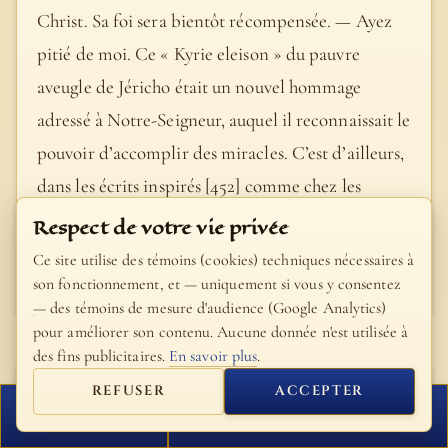
Christ. Sa foi sera bientôt récompensée. — Ayez
pitié de moi. Ce « Kyrie eleison » du pauvre
aveugle de Jéricho était un nouvel hommage
adressé à Notre-Seigneur, auquel il reconnaissait le
pouvoir d’accomplir des miracles. C’est d’ailleurs,
dans les écrits inspirés [452] comme chez les
auteurs profanes [453], le cri bien naturel de tous
Respect de votre vie privée
les malheureux.
Ce site utilise des témoins (cookies) techniques nécessaires à
son fonctionnement, et — uniquement si vous y consentez
- Bible Fillion
— des témoins de mesure d'audience (Google Analytics)
pour améliorer son contenu. Aucune donnée n'est utilisée à
des fins publicitaires.
En savoir plus
.
REFUSER
ACCEPTER
Saint Jérôme
FERMER
PROCHAIN VERSET