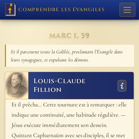
COMPRENDRE LES ÉVANGILES
MARC 1, 39
Et il parcourut toute la Galilée, proclamant l’Évangile dans
leurs synagogues, et expulsant les démons.
Louis-Claude
Fillion
Et il prêcha… Cette tournure est à remarquer : elle
indique une continuité, une habitude régulière. —
Jésus exécute immédiatement son dessein.
Quittant Capharnaüm avec ses disciples, il se met