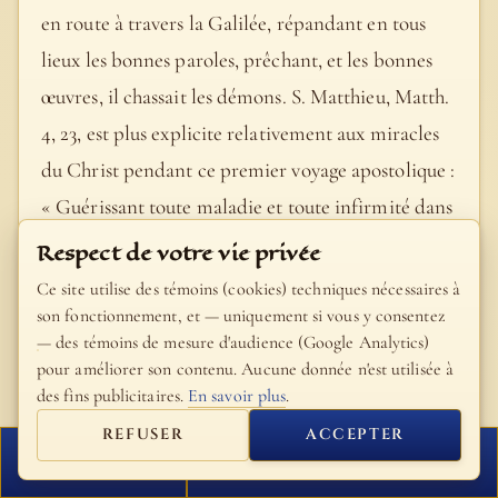
en route à travers la Galilée, répandant en tous
lieux les bonnes paroles, prêchant, et les bonnes
œuvres, il chassait les démons. S. Matthieu, Matth.
4, 23, est plus explicite relativement aux miracles
du Christ pendant ce premier voyage apostolique :
« Guérissant toute maladie et toute infirmité dans
le peuple ». — Combien de temps dura la mission
Respect de votre vie privée
dont S. Marc nous donne un sommaire si rapide ?
Ce site utilise des témoins (cookies) techniques nécessaires à
Quelques mois probablement ; toutefois, les
son fonctionnement, et — uniquement si vous y consentez
— des témoins de mesure d'audience (Google Analytics)
données évangéliques sont trop vagues pour qu’on
pour améliorer son contenu. Aucune donnée n'est utilisée à
puisse répondre d’une manière précise à cette
des fins publicitaires.
En savoir plus
.
question. Cf. 2, 1. — La conjonction et, placée par
REFUSER
ACCEPTER
la Vulgate après « leurs synagogues », n’existe pas
FERMER
PROCHAIN VERSET