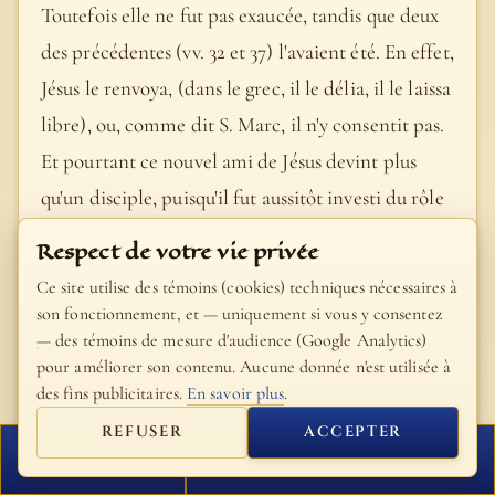
Toutefois elle ne fut pas exaucée, tandis que deux
des précédentes (vv. 32 et 37) l'avaient été. En effet,
Jésus le renvoya, (dans le grec, il le délia, il le laissa
libre), ou, comme dit S. Marc, il n'y consentit pas.
Et pourtant ce nouvel ami de Jésus devint plus
qu'un disciple, puisqu'il fut aussitôt investi du rôle
d'apôtre et d'évangéliste, raconte les grandes
Respect de votre vie privée
choses… : rôle dont il s'acquitta avec le plus grand
Ce site utilise des témoins (cookies) techniques nécessaires à
zèle, il s'en alla … publiant. Notons ici, comme
son fonctionnement, et — uniquement si vous y consentez
— des témoins de mesure d'audience (Google Analytics)
dans le second Évangile, une nuance intéressante
pour améliorer son contenu. Aucune donnée n'est utilisée à
sur les formules. Jésus dit au possédé qu'il venait de
des fins publicitaires.
En savoir plus
.
guérir : « raconte les grandes choses que Dieu t'a
REFUSER
ACCEPTER
faites » ; le possédé s'en va prêchant les grandes
FERMER
PROCHAIN VERSET
choses que Jésus lui avait faites.