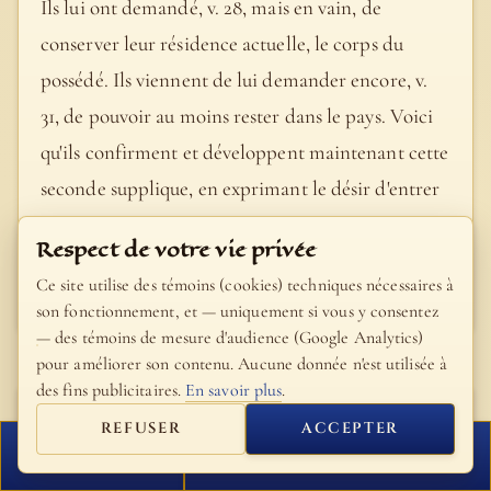
Ils lui ont demandé, v. 28, mais en vain, de
conserver leur résidence actuelle, le corps du
possédé. Ils viennent de lui demander encore, v.
31, de pouvoir au moins rester dans le pays. Voici
qu'ils confirment et développent maintenant cette
seconde supplique, en exprimant le désir d'entrer
dans les pourceaux. Il est bien évident qu'ils ne
Respect de votre vie privée
s'attendaient pas au résultat qui va suivre.
Ce site utilise des témoins (cookies) techniques nécessaires à
- Bible Fillion
son fonctionnement, et — uniquement si vous y consentez
— des témoins de mesure d'audience (Google Analytics)
pour améliorer son contenu. Aucune donnée n'est utilisée à
des fins publicitaires.
En savoir plus
.
Saint Cyrille
REFUSER
ACCEPTER
d'Alexandrie
FERMER
PROCHAIN VERSET