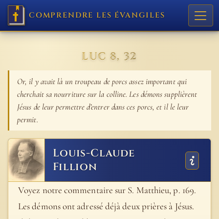
COMPRENDRE LES ÉVANGILES
LUC 8, 32
Or, il y avait là un troupeau de porcs assez important qui
cherchait sa nourriture sur la colline. Les démons supplièrent
Jésus de leur permettre d’entrer dans ces porcs, et il le leur
permit.
Louis-Claude
Fillion
Voyez notre commentaire sur S. Matthieu, p. 169.
Les démons ont adressé déjà deux prières à Jésus.