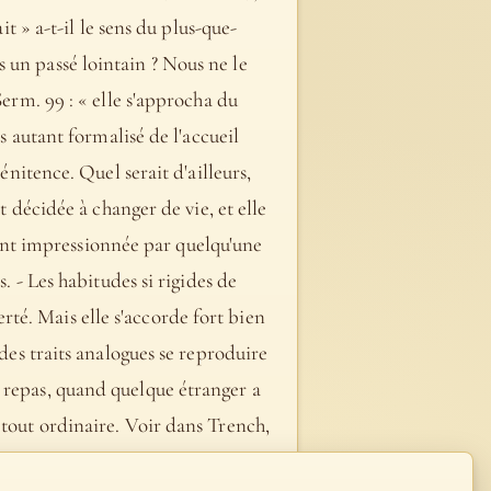
it » a-t-il le sens du plus-que-
 un passé lointain ? Nous ne le
Serm. 99 : « elle s'approcha du
s autant formalisé de l'accueil
énitence. Quel serait d'ailleurs,
t décidée à changer de vie, et elle
nt impressionnée par quelqu'une
. - Les habitudes si rigides de
té. Mais elle s'accorde fort bien
 des traits analogues se reproduire
 repas, quand quelque étranger a
 tout ordinaire. Voir dans Trench,
ntéressants. Cfr. T. Robinson, the