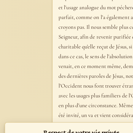
et l'usage analogue du mot pécheress
parfait, comme on l'a également a
croyons pas. Il nous semble plus co
Seigneur, afin de revenir purifiée 
charitable qu'elle reçut de Jésus, 
dans ce cas, le sens de l'absolutio
venait, en ce moment même, deman
des dernières paroles de Jésus, not
l'Occident nous font trouver étra
avec les usages plus familiers de l
en plus d'une circonstance. Même 
été invité, un va et vient considé
Notes on the Parables of our Lord, 
Respect de votre vie privée