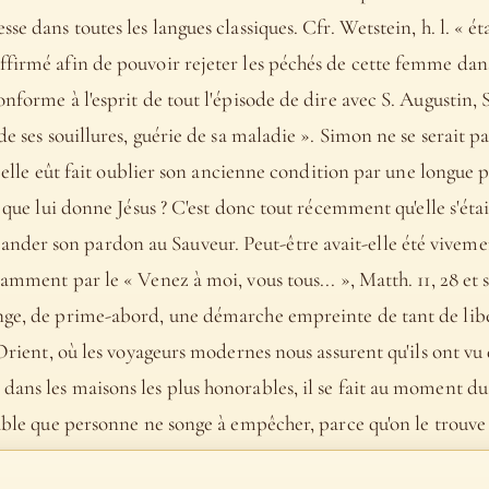
e dans toutes les langues classiques. Cfr. Wetstein, h. l. « éta
ffirmé afin de pouvoir rejeter les péchés de cette femme dans
nforme à l'esprit de tout l'épisode de dire avec S. Augustin, 
de ses souillures, guérie de sa maladie ». Simon ne se serait pa
si elle eût fait oublier son ancienne condition par une longue p
n que lui donne Jésus ? C'est donc tout récemment qu'elle s'étai
der son pardon au Sauveur. Peut-être avait-elle été viveme
amment par le « Venez à moi, vous tous... », Matth. 11, 28 et ss
nge, de prime-abord, une démarche empreinte de tant de liber
'Orient, où les voyageurs modernes nous assurent qu'ils ont vu
dans les maisons les plus honorables, il se fait au moment du
rable que personne ne songe à empêcher, parce qu'on le trouve
11è édit. p. 299, plusieurs exemples de ce genre, curieux et i