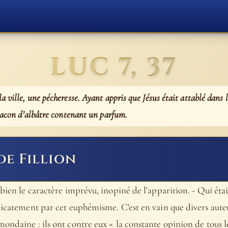
LUC 7, 37
 ville, une pécheresse. Ayant appris que Jésus était attablé dans 
flacon d’albâtre contenant un parfum.
de Fillion
 bien le caractère imprévu, inopiné de l'apparition. - Qui ét
licatement par cet euphémisme. C'est en vain que divers auteu
ondaine : ils ont contre eux « la constante opinion de tous l