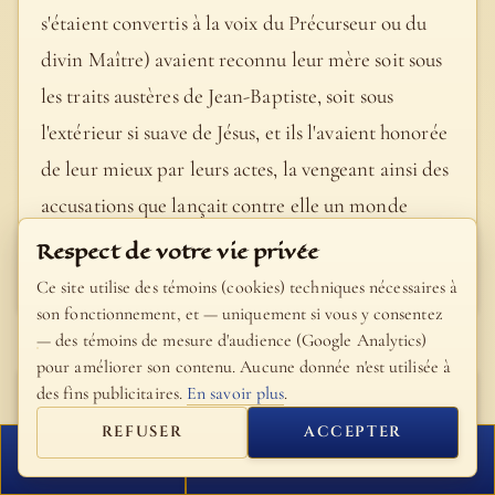
s'étaient convertis à la voix du Précurseur ou du
divin Maître) avaient reconnu leur mère soit sous
les traits austères de Jean-Baptiste, soit sous
l'extérieur si suave de Jésus, et ils l'avaient honorée
de leur mieux par leurs actes, la vengeant ainsi des
accusations que lançait contre elle un monde
réprouvé.
Respect de votre vie privée
- Bible Fillion
Ce site utilise des témoins (cookies) techniques nécessaires à
son fonctionnement, et — uniquement si vous y consentez
— des témoins de mesure d'audience (Google Analytics)
pour améliorer son contenu. Aucune donnée n'est utilisée à
des fins publicitaires.
En savoir plus
.
Saint Bède le
Vénérable
REFUSER
ACCEPTER
FERMER
PROCHAIN VERSET
La génération présente des Juifs est comparée à