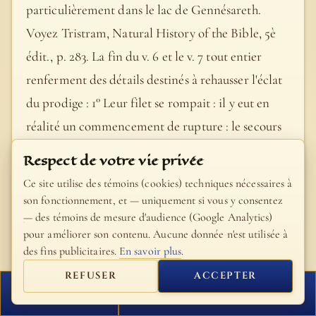
particulièrement dans le lac de Gennésareth.
Voyez Tristram, Natural History of the Bible, 5è
édit., p. 283. La fin du v. 6 et le v. 7 tout entier
renferment des détails destinés à rehausser l'éclat
du prodige : 1° Leur filet se rompait : il y eut en
réalité un commencement de rupture : le secours
apporté à temps (v. 7) empêcha seul le filet de se
Respect de votre vie privée
déchirer complètement. 2° Ils firent signe …
Ce site utilise des témoins (cookies) techniques nécessaires à
D'après Théophylacte et Euthymius, Pierre et ceux
son fonctionnement, et — uniquement si vous y consentez
— des témoins de mesure d'audience (Google Analytics)
qui étaient dans sa barque auraient été obligés de
pour améliorer son contenu. Aucune donnée n'est utilisée à
recourir au langage des signes. Mais cette
des fins publicitaires.
En savoir plus
.
explication nous semble un peu forcée. Il est plus
REFUSER
ACCEPTER
simple de dire avec la plupart des exégètes qu'on
FERMER
PROCHAIN VERSET
employa les signaux parce que l'autre nacelle était