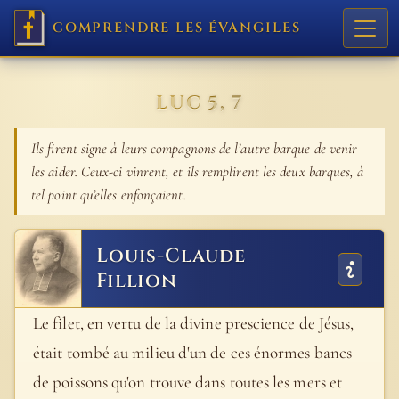
COMPRENDRE LES ÉVANGILES
LUC 5, 7
Ils firent signe à leurs compagnons de l’autre barque de venir
les aider. Ceux-ci vinrent, et ils remplirent les deux barques, à
tel point qu’elles enfonçaient.
Louis-Claude
Fillion
Le filet, en vertu de la divine prescience de Jésus,
était tombé au milieu d'un de ces énormes bancs
de poissons qu'on trouve dans toutes les mers et