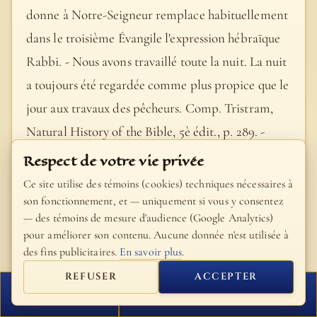
donne à Notre-Seigneur remplace habituellement
dans le troisième Évangile l'expression hébraïque
Rabbi. - Nous avons travaillé toute la nuit. La nuit
a toujours été regardée comme plus propice que le
jour aux travaux des pêcheurs. Comp. Tristram,
Natural History of the Bible, 5è édit., p. 289. -
Sans rien prendre. S. Pierre insinuait
Respect de votre vie privée
délicatement par là qu'il était peu probable qu'une
Ce site utilise des témoins (cookies) techniques nécessaires à
nouvelle tentative réussît mieux en plein jour.
son fonctionnement, et — uniquement si vous y consentez
— des témoins de mesure d'audience (Google Analytics)
Néanmoins, ajouta-t-il d'un ton décidé, la parole
pour améliorer son contenu. Aucune donnée n'est utilisée à
de Jésus serait pour lui un ordre auquel il voulait
des fins publicitaires.
En savoir plus
.
immédiatement obéir, persuadé que cette fois il
REFUSER
ACCEPTER
ne travaillerait pas en vain. Remarquez l'emploi
FERMER
PROCHAIN VERSET