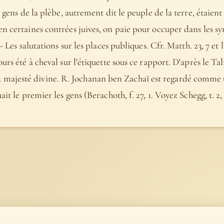
s gens de la plèbe, autrement dit le peuple de la terre, étaien
n certaines contrées juives, on paie pour occuper dans les sy
- Les salutations sur les places publiques. Cfr. Matth. 23, 7 et 
ours été à cheval sur l'étiquette sous ce rapport. D'après le
iter la majesté divine. R. Jochanan ben Zachaï est regardé comm
it le premier les gens (Berachoth, f. 27, 1. Voyez Schegg, t. 2, 