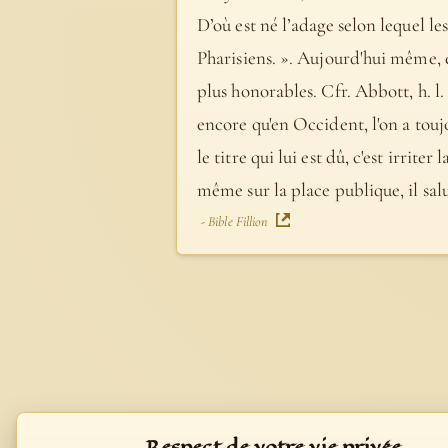
D’où est né l’adage selon lequel le
Pharisiens. ». Aujourd'hui même, e
plus honorables. Cfr. Abbott, h. l. 
encore qu'en Occident, l'on a touj
le titre qui lui est dû, c'est irr
même sur la place publique, il salua
- Bible Fillion
Respect de votre vie privée