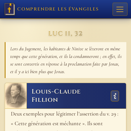
COMPRENDRE LES ÉVANGILES
LUC 11, 32
Lors du Jugement, les habitants de Ninive se lèveront en même
temps que cette génération, et ils la condamneront ; en effet, ils
se sont convertis en réponse à la proclamation faite par Jonas,
et il y a ici bien plus que Jonas.
Louis-Claude
Fillion
Deux exemples pour légitimer l'assertion du v. 29 :
« Cette génération est méchante ». Ils sont