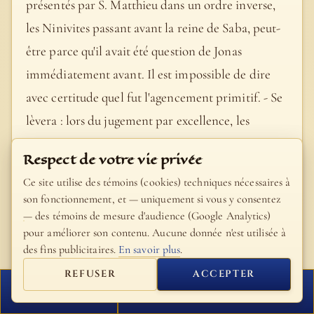
présentés par S. Matthieu dans un ordre inverse,
les Ninivites passant avant la reine de Saba, peut-
être parce qu'il avait été question de Jonas
immédiatement avant. Il est impossible de dire
avec certitude quel fut l'agencement primitif. - Se
lèvera : lors du jugement par excellence, les
grandes assises de la fin des temps. Alors la reine
Respect de votre vie privée
de Saba et les Ninivites condamneront la
Ce site utilise des témoins (cookies) techniques nécessaires à
génération incrédule qui aura été contemporaine
son fonctionnement, et — uniquement si vous y consentez
de Jésus. - A part à un mot (hommes, v. 31) ajouté
— des témoins de mesure d'audience (Google Analytics)
pour améliorer son contenu. Aucune donnée n'est utilisée à
dans le troisième Évangile, la ressemblance des
des fins publicitaires.
En savoir plus
.
récits parallèles est absolue en cet endroit. Nous
REFUSER
ACCEPTER
n'avons qu'une explication nouvelle à fournir,
FERMER
PROCHAIN VERSET
encore sera-ce un emprunt fait à M. Schegg,