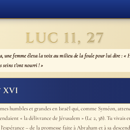
LUC 11, 27
, une femme éleva la voix au milieu de la foule pour lui dire : « 
s seins t’ont nourri ! »
 XVI
âmes humbles et grandes en Israël qui, comme Syméon, attenda
endaient « la délivrance de Jérusalem » (Lc 2, 38). Tu vivais e
e l'espérance – de la promesse faite à Abraham et à sa descenda