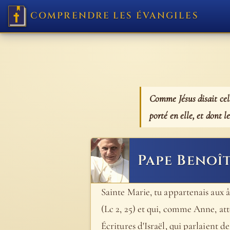
COMPRENDRE LES ÉVANGILES
Comme Jésus disait cela
porté en elle, et dont le
Pape Benoît
Sainte Marie, tu appartenais aux 
(Lc 2, 25) et qui, comme Anne, att
Écritures d'Israël, qui parlaient d