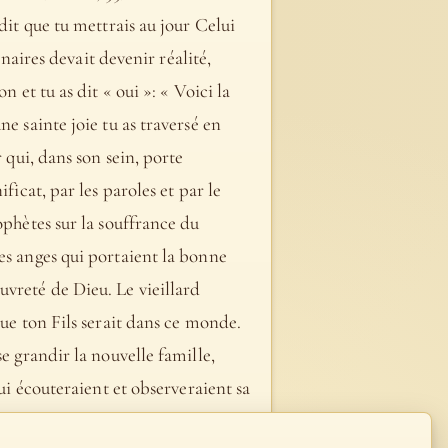
dit que tu mettrais au jour Celui
énaires devait devenir réalité,
 et tu as dit « oui »: « Voici la
e sainte joie tu as traversé en
 qui, dans son sein, porte
ficat, par les paroles et par le
ophètes sur la souffrance du
es anges qui portaient la bonne
vreté de Dieu. Le vieillard
que ton Fils serait dans ce monde.
e grandir la nouvelle famille,
qui écouteraient et observeraient sa
oi, tu as dû faire, déjà dans la