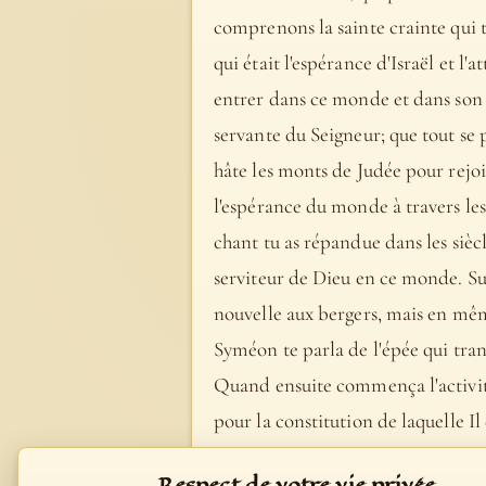
comprenons la sainte crainte qui t
qui était l'espérance d'Israël et l'
entrer dans ce monde et dans son hi
servante du Seigneur; que tout se 
hâte les monts de Judée pour rejoin
l'espérance du monde à travers les 
chant tu as répandue dans les sièc
serviteur de Dieu en ce monde. Sur
nouvelle aux bergers, mais en mêm
Syméon te parla de l'épée qui tran
Quand ensuite commença l'activité 
pour la constitution de laquelle Il
parole (cf. Lc 11, 27s.). Malgré tout
Respect de votre vie privée