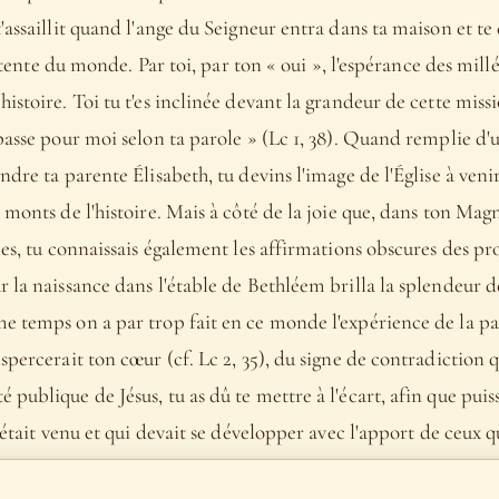
'assaillit quand l'ange du Seigneur entra dans ta maison et te 
attente du monde. Par toi, par ton « oui », l'espérance des mill
stoire. Toi tu t'es inclinée devant la grandeur de cette mission
passe pour moi selon ta parole » (Lc 1, 38). Quand remplie d'un
dre ta parente Élisabeth, tu devins l'image de l'Église à venir
monts de l'histoire. Mais à côté de la joie que, dans ton Magni
les, tu connaissais également les affirmations obscures des pr
 la naissance dans l'étable de Bethléem brilla la splendeur d
e temps on a par trop fait en ce monde l'expérience de la pau
spercerait ton cœur (cf. Lc 2, 35), du signe de contradiction 
publique de Jésus, tu as dû te mettre à l'écart, afin que puiss
 était venu et qui devait se développer avec l'apport de ceux 
e la grandeur et la joie des tout débuts de l'activité de Jésus, t