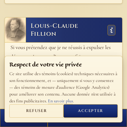
Louis-Claude
Fillion
Si vous prétendez que je ne réussis à expulser les
démons qu'en vertu d'un pacte fait avec
Respect de votre vie privée
Béelzébub, j'accuserai semblablement vos
Ce site utilise des témoins (cookies) techniques nécessaires à
disciples (vos fils) de tenir de Satan leurs pouvoirs
son fonctionnement, et — uniquement si vous y consentez
d'exorcistes. Et que pourrez-vous me répondre ?
— des témoins de mesure d'audience (Google Analytics)
Eux-mêmes, ils démontreront que vous m'avez
pour améliorer son contenu. Aucune donnée n'est utilisée à
des fins publicitaires.
En savoir plus
.
calomnié.
REFUSER
ACCEPTER
- Bible Fillion
FERMER
PROCHAIN VERSET