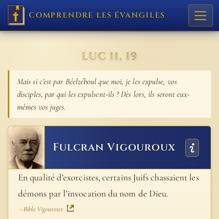
COMPRENDRE LES ÉVANGILES
LUC 11, 19
Mais si c’est par Béelzéboul que moi, je les expulse, vos
disciples, par qui les expulsent-ils ? Dès lors, ils seront eux-
mêmes vos juges.
Fulcran Vigouroux
En qualité d’exorcistes, certains Juifs chassaient les
démons par l’invocation du nom de Dieu.
- Bible Vigouroux