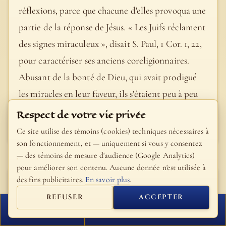
réflexions, parce que chacune d'elles provoqua une
partie de la réponse de Jésus. « Les Juifs réclament
des signes miraculeux », disait S. Paul, 1 Cor. 1, 22,
pour caractériser ses anciens coreligionnaires.
Abusant de la bonté de Dieu, qui avait prodigué
les miracles en leur faveur, ils s'étaient peu à peu
livrés à cette fâcheuse tendance.
Respect de votre vie privée
- Bible Fillion
Ce site utilise des témoins (cookies) techniques nécessaires à
son fonctionnement, et — uniquement si vous y consentez
— des témoins de mesure d'audience (Google Analytics)
pour améliorer son contenu. Aucune donnée n'est utilisée à
des fins publicitaires.
En savoir plus
.
Saint Théophylacte
d'Ohrid
REFUSER
ACCEPTER
FERMER
PROCHAIN VERSET
On appelle ordinairement muet ( xùöoò), celui