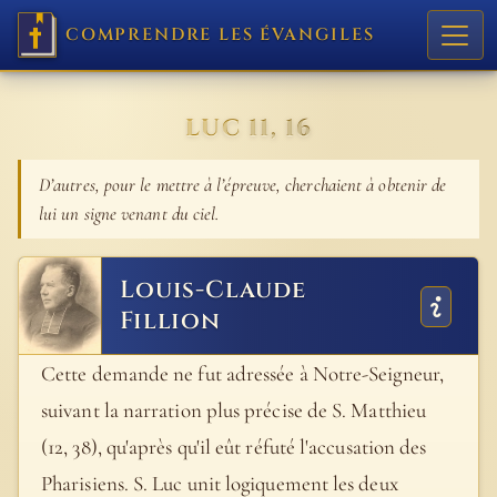
COMPRENDRE LES ÉVANGILES
LUC 11, 16
D’autres, pour le mettre à l’épreuve, cherchaient à obtenir de
lui un signe venant du ciel.
Louis-Claude
Fillion
Cette demande ne fut adressée à Notre-Seigneur,
suivant la narration plus précise de S. Matthieu
(12, 38), qu'après qu'il eût réfuté l'accusation des
Pharisiens. S. Luc unit logiquement les deux